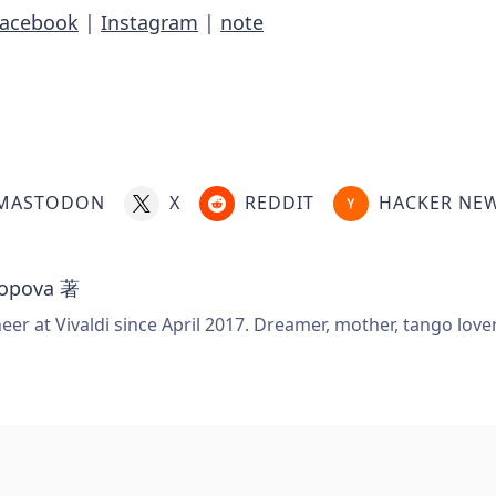
Facebook
|
Instagram
|
note
MASTODON
X
REDDIT
HACKER NE
Popova
著
er at Vivaldi since April 2017. Dreamer, mother, tango love