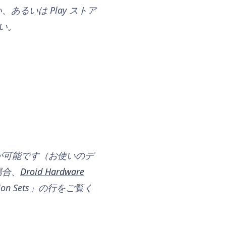
るいは Play ストア
い。
が可能です（お使いのデ
場合、
Droid Hardware
on Sets」の行をご覧く