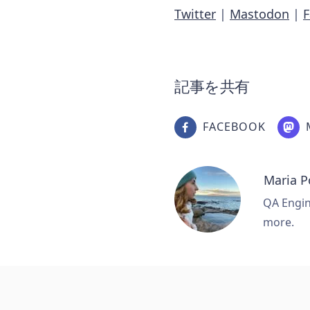
Twitter
|
Mastodon
|
記事を共有
FACEBOOK
Maria 
QA Engine
more.