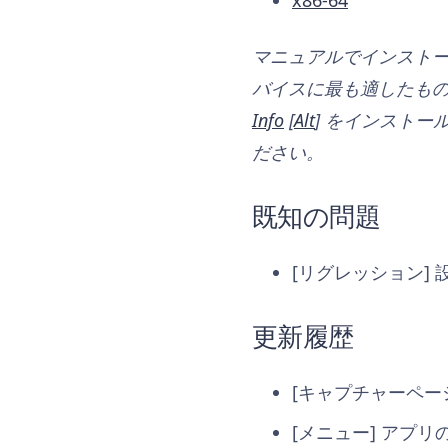
x86-64
マニュアルでインストー
バイスに最も適したも
Info
[
Alt
] をインストール
ださい。
既知の問題
[リグレッション] 設
更新履歴
[キャプチャーページ
[メニュー] アプリ