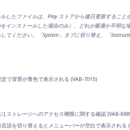
ルしたファイルは、Play ストアから後日更新すること
のをインストールした場合のみ）。どれが最適か不明な
してください。「System」タブに切り替え、「Instructi
定で背景が青色で表示される (VAB-7015)
] ストレージへのアクセス権限に関する確認 (VAB-6989
の言語を切り替えるとメニューバーが空白で表示される (VAB