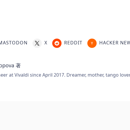
MASTODON
X
REDDIT
HACKER NE
Popova
著
er at Vivaldi since April 2017. Dreamer, mother, tango love