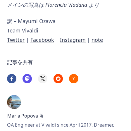
メインの写真は
Florencia Viadana
より
訳 – Mayumi Ozawa
Team Vivaldi
Twitter
|
Facebook
|
Instagram
|
note
記事を共有
Maria Popova
著
QA Engineer at Vivaldi since April 2017. Dreamer,