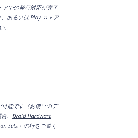
ストアでの発行対応が完了
るいは Play ストア
い。
が可能です（お使いのデ
場合、
Droid Hardware
on Sets」の行をご覧く