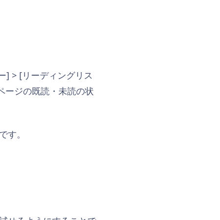
 > [リーディングリス
はページの既読・未読の状
能です。