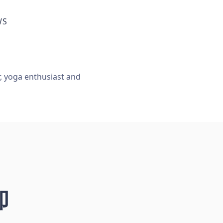
WS
r, yoga enthusiast and
却