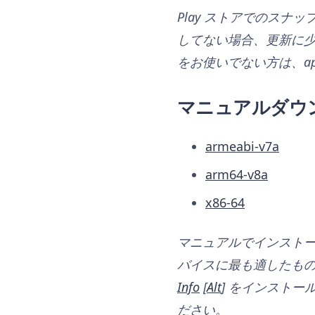
Play ストアでのスナ
してない場合、更新に少
をお使いでない方は、a
マニュアルダウ
armeabi-v7a
arm64-v8a
x86-64
マニュアルでインストー
バイスに最も適したも
Info
[
Alt
] をインストール
ださい。