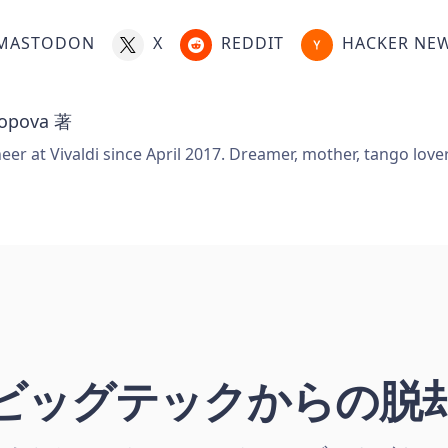
MASTODON
X
REDDIT
HACKER NE
Popova
著
er at Vivaldi since April 2017. Dreamer, mother, tango love
ビッグテックからの脱