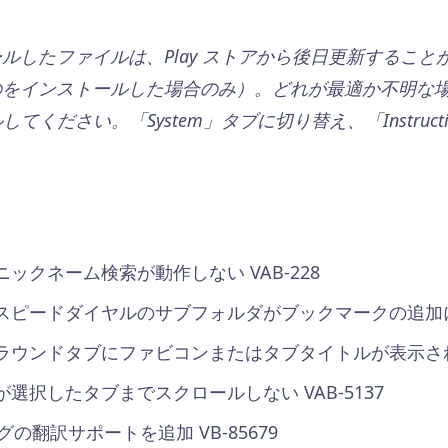
ルしたファイルは、Play ストアから後日更新すること
のをインストールした場合のみ）。どれが最適か不明な
してください。「System」タブに切り替え、「Instructi
ニックネーム検索が動作しない VAB-228
 スピードダイヤルのサブフォルダがブックマークの追加に含ま
グラウンドタブにファビコンまたはタブタイトルが表示されない
ーが選択したタブまでスクロールしない VAB-5137
l’ タグの翻訳サポートを追加 VB-85679