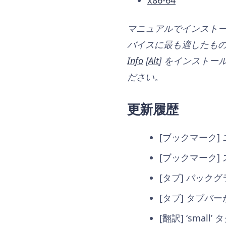
x86-64
マニュアルでインストー
バイスに最も適したも
Info
[
Alt
] をインストール
ださい。
更新履歴
[ブックマーク] 
[ブックマーク]
[タブ] バック
[タブ] タブバ
[翻訳] ‘smal