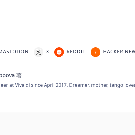
MASTODON
X
REDDIT
HACKER NE
Popova
著
er at Vivaldi since April 2017. Dreamer, mother, tango love