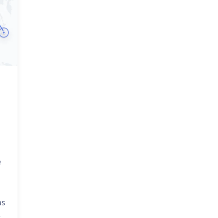
e
as
e