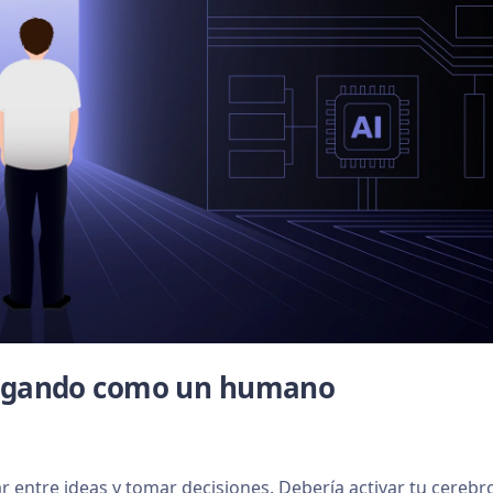
avegando como un humano
r entre ideas y tomar decisiones. Debería activar tu cerebr