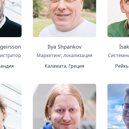
ngeirsson
Ilya Shpankov
Ísa
истратор
Маркетинг, локализация
Системн
ландия
Каламата, Греция
Рейкь