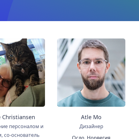
 Christiansen
Atle Mo
ние персоналом и
Дизайнер
, со-основатель
Осло, Норвегия