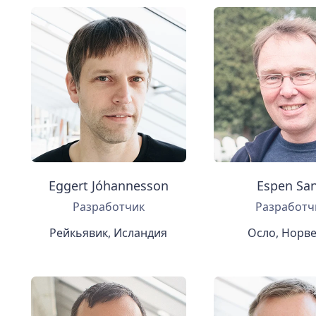
Eggert Jóhannesson
Espen Sa
Разработчик
Разработч
Рейкьявик, Исландия
Осло, Норв