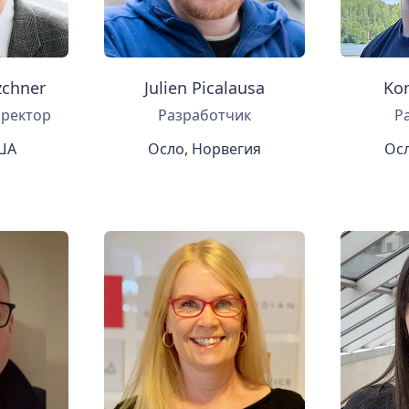
zchner
Julien Picalausa
Ko
иректор
Разработчик
Р
США
Осло, Норвегия
Осл