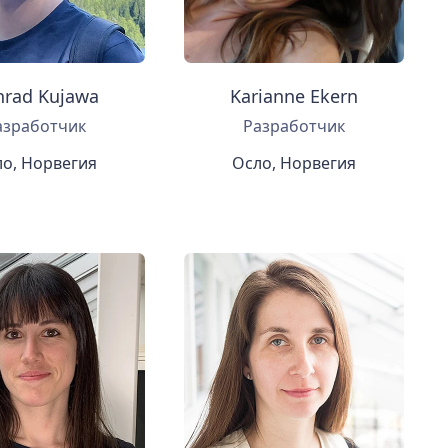
nrad Kujawa
Karianne Ekern
азработчик
Разработчик
о, Норвегия
Осло, Норвегия