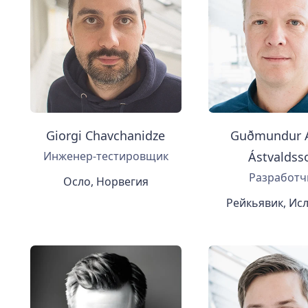
Giorgi Chavchanidze
Guðmundur 
Инженер-тестировщик
Ástvaldss
Разработч
Осло, Норвегия
Рейкьявик, Ис