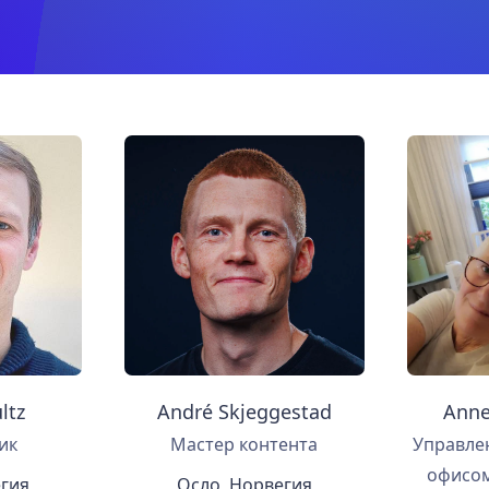
ltz
André Skjeggestad
Anne
ик
Мастер контента
Управле
офисом
егия
Осло, Норвегия