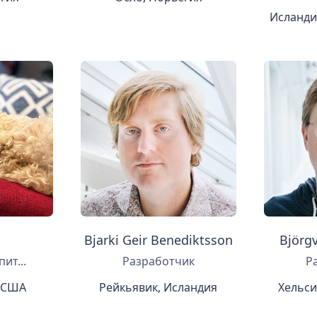
Исланди
Bjarki Geir Benediktsson
Björg
ит...
Разработчик
Р
 США
Рейкьявик, Исландия
Хельси