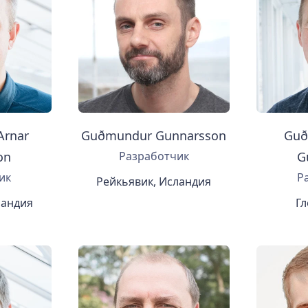
Arnar
Guðmundur Gunnarsson
Guð
on
Разработчик
G
ик
Р
Рейкьявик, Исландия
ландия
Гл