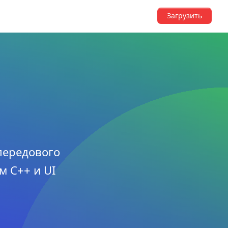
Загрузить
 передового
м C++ и UI