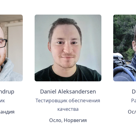
ndrup
Daniel Aleksandersen
D
ик
Тестировщик обеспечения
Р
качества
ландия
Осл
Осло, Норвегия