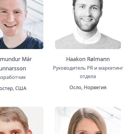
mundur Már
Haakon Rølmann
unnarsson
Руководитель PR и маркетинг
отдела
азработчик
Осло, Норвегия
остер, США