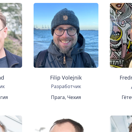
nd
Filip Volejnik
Fred
ик
Разработчик
егия
Прага, Чехия
Гёте