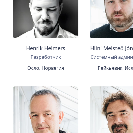
Henrik Helmers
Hlini Melsteð Jó
Разработчик
Системный админ
Осло, Норвегия
Рейкьявик, Ис