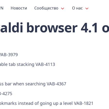
PN
Новости
Сообщество
О нас
ldi browser 4.1 
VAB-3979
able tab stacking
VAB-4113
ess bar when searching
VAB-4367
-4275
marks instead of going up a level
VAB-1821