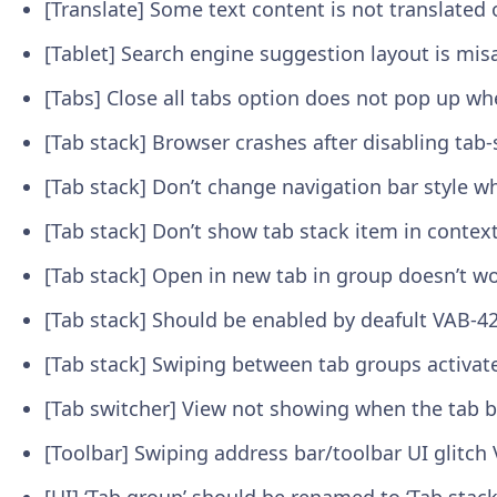
[Translate] Some text content is not translat
[Tablet] Search engine suggestion layout is mi
[Tabs] Close all tabs option does not pop up w
[Tab stack] Browser crashes after disabling tab-
[Tab stack] Don’t change navigation bar style 
[Tab stack] Don’t show tab stack item in conte
[Tab stack] Open in new tab in group doesn’t w
[Tab stack] Should be enabled by deafult
VAB-4
[Tab stack] Swiping between tab groups activat
[Tab switcher] View not showing when the tab b
[Toolbar] Swiping address bar/toolbar UI glitch
[UI] ‘Tab group’ should be renamed to ‘Tab stac