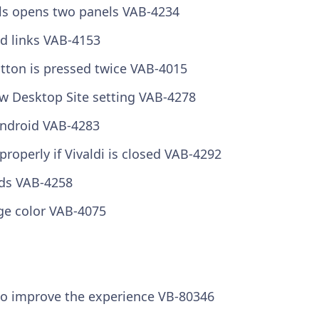
urls opens two panels
VAB-4234
d links
VAB-4153
utton is pressed twice
VAB-4015
ow Desktop Site setting
VAB-4278
 Android
VAB-4283
properly if Vivaldi is closed
VAB-4292
rds
VAB-4258
nge color
VAB-4075
 to improve the experience
VB-80346