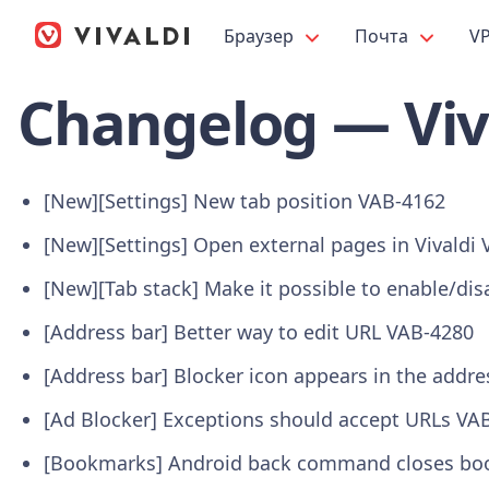
Браузер
Почта
V
Changelog — Viva
[New][Settings] New tab position
VAB-4162
[New][Settings] Open external pages in Vivaldi
[New][Tab stack] Make it possible to enable/dis
[Address bar] Better way to edit URL
VAB-4280
[Address bar] Blocker icon appears in the addr
[Ad Blocker] Exceptions should accept URLs
VAB
[Bookmarks] Android back command closes book