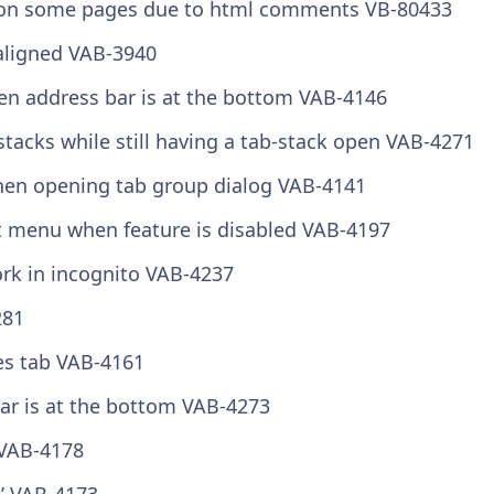
ed on some pages due to html comments
VB-80433
saligned
VAB-3940
hen address bar is at the bottom
VAB-4146
stacks while still having a tab-stack open
VAB-4271
when opening tab group dialog
VAB-4141
xt menu when feature is disabled
VAB-4197
ork in incognito
VAB-4237
281
es tab
VAB-4161
ar is at the bottom
VAB-4273
VAB-4178
k’
VAB-4173