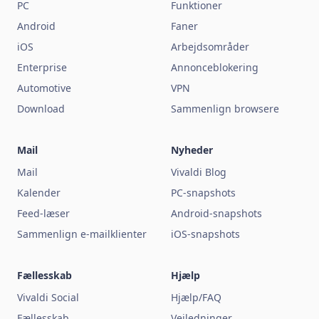
PC
Funktioner
Android
Faner
iOS
Arbejdsområder
Enterprise
Annonceblokering
Automotive
VPN
Download
Sammenlign browsere
Mail
Nyheder
Mail
Vivaldi Blog
Kalender
PC-snapshots
Feed-læser
Android-snapshots
Sammenlign e-mailklienter
iOS-snapshots
Fællesskab
Hjælp
Vivaldi Social
Hjælp/FAQ
Fællesskab
Vejledninger