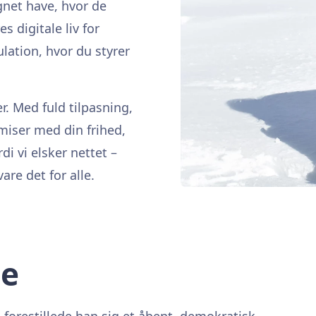
gnet have, hvor de
 digitale liv for
ulation, hvor du styrer
er. Med fuld tilpasning,
miser med din frihed,
rdi vi elsker nettet –
are det for alle.
le
 forestillede han sig et åbent, demokratisk