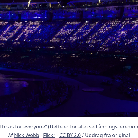
This is for everyone” (Dette er for alle) ved åbningscerem
Af
Nick Webb
-
Flickr
-
CC BY 2.0
/ Uddrag fra original