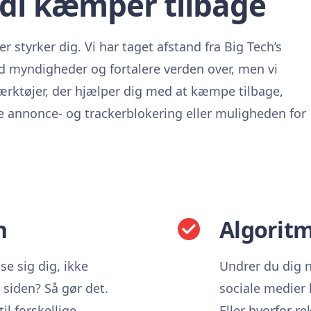
di kæmper tilbage
r styrker dig. Vi har taget afstand fra Big Tech’s
d myndigheder og fortalere verden over, men vi
 værktøjer, der hjælper dig med at kæmpe tilbage,
 annonce- og trackerblokering eller muligheden for
n
Algoritm
se sig dig, ikke
Undrer du dig n
 siden? Så gør det.
sociale medier
il forskellige
Eller hvorfor re