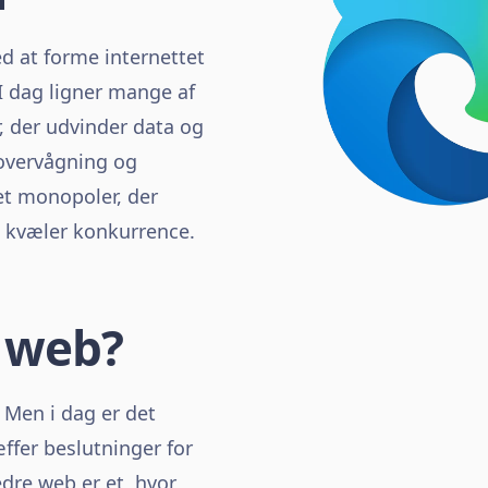
d at forme internettet
 I dag ligner mange af
, der udvinder data og
 overvågning og
et monopoler, der
 kvæler konkurrence.
e web?
. Men i dag er det
ffer beslutninger for
edre web er et, hvor