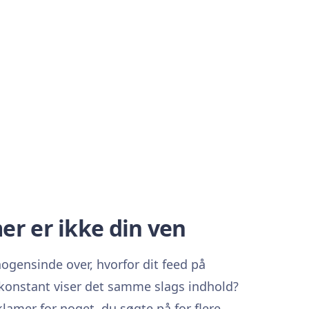
er er ikke din ven
ogensinde over, hvorfor dit feed på
 konstant viser det samme slags indhold?
klamer for noget, du søgte på for flere