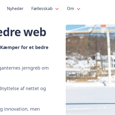
Nyheder
Fællesskab
Om
edre web
. Kæmper for et bedre
iganternes jerngreb om
nyttelse af nettet og
og innovation, men