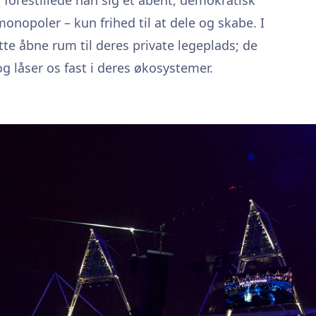
monopoler – kun frihed til at dele og skabe. I
te åbne rum til deres private legeplads; de
g låser os fast i deres økosystemer.