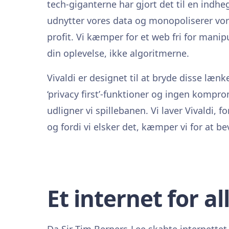
tech-giganterne har gjort det til en indhe
udnytter vores data og monopoliserer vores
profit. Vi kæmper for et web fri for manip
din oplevelse, ikke algoritmerne.
Vivaldi er designet til at bryde disse lænk
‘privacy first’-funktioner og ingen kompro
udligner vi spillebanen. Vi laver Vivaldi, fo
og fordi vi elsker det, kæmper vi for at bev
Et internet for al
Da Sir Tim Berners-Lee skabte internettet,