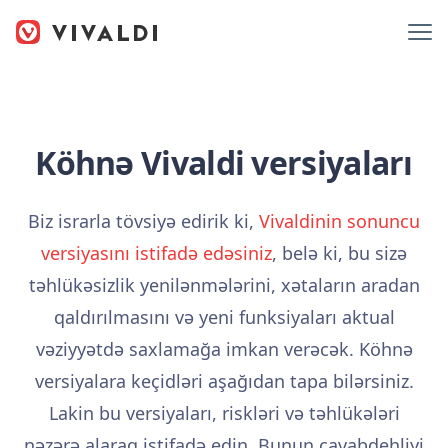
Köhnə Vivaldi versiyaları
Biz israrla tövsiyə edirik ki,
Vivaldinin sonuncu
versiyasını istifadə edəsiniz
, belə ki, bu sizə
təhlükəsizlik yenilənmələrini, xətaların aradan
qaldırılmasını və yeni funksiyaları aktual
vəziyyətdə saxlamağa imkan verəcək. Köhnə
versiyalara keçidləri aşağıdan tapa bilərsiniz.
Lakin bu versiyaları, riskləri və təhlükələri
nəzərə alaraq istifadə edin. Bunun cavabdehliyi