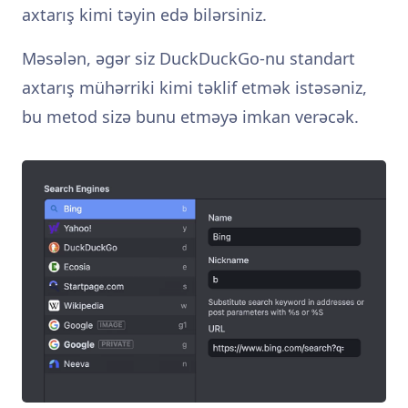
axtarış kimi təyin edə bilərsiniz.
Məsələn, əgər siz DuckDuckGo-nu standart
axtarış mühərriki kimi təklif etmək istəsəniz,
bu metod sizə bunu etməyə imkan verəcək.