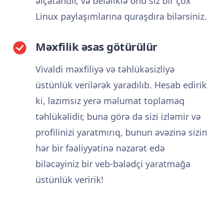
əlçatandır, və beləliklə onu siz bir çox
Linux paylaşımlarına quraşdıra bilərsiniz.
Məxfilik əsas götürülür
Vivaldi məxfiliyə və təhlükəsizliyə
üstünlük verilərək yaradılıb. Hesab edirik
ki, lazımsız yerə məlumat toplamaq
təhlükəlidir, buna görə də sizi izləmir və
profilinizi yaratmırıq, bunun əvəzinə sizin
hər bir fəaliyyətinə nəzarət edə
biləcəyiniz bir veb-bələdçi yaratmağa
üstünlük veririk!