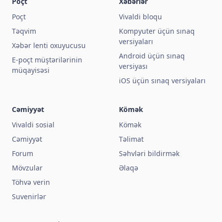
Poçt
Xəbərlər
Poçt
Vivaldi bloqu
Təqvim
Kompyuter üçün sınaq
versiyaları
Xəbər lenti oxuyucusu
Android üçün sınaq
E-poçt müştərilərinin
versiyası
müqayisəsi
iOS üçün sınaq versiyaları
Cəmiyyət
Kömək
Vivaldi sosial
Kömək
Cəmiyyət
Təlimat
Forum
Səhvləri bildirmək
Mövzular
Əlaqə
Töhvə verin
Suvenirlər