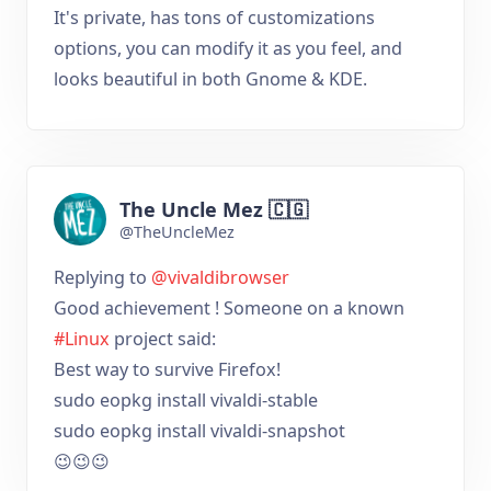
It's private, has tons of customizations
options, you can modify it as you feel, and
looks beautiful in both Gnome & KDE.
The Uncle Mez 🇨🇬
@TheUncleMez
Replying to
@vivaldibrowser
Good achievement ! Someone on a known
#Linux
project said:
Best way to survive Firefox!
sudo eopkg install vivaldi-stable
sudo eopkg install vivaldi-snapshot
😉😉😉