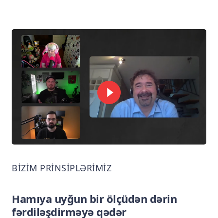
BIZIM PRINSIPLƏRIMIZ
Hamıya uyğun bir ölçüdən dərin
fərdiləşdirməyə qədər