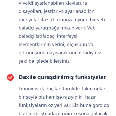
Vivaldi ayarlanabilən klaviatura
qısayolları, jestlər və ayarlanabilən
menyular ilə sırf özünüzə uyğun bir veb-
bələdçi yaratmağa imkan verir. Veb-
bələdçi istifadəçi interfeysi
elementlərinin yerini, ölçüsünü və
görünüşünü dəyişərək onu istədiyiniz
şəkildə işlədə bilərsiniz.
Daxilə quraşdırılmış funksiyalar
Linnux istifadəçiləri fərqlidir, lakin onlar
bir şeylə biz həmişə razıyıq ki, hazır
funksiyaların öz yeri var. Elə buna görə də
biz Linux istifadəçilırinin xoşuna gələcək