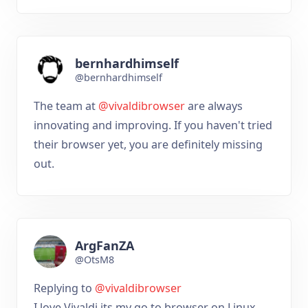
bernhardhimself
@bernhardhimself
The team at
@vivaldibrowser
are always
innovating and improving. If you haven't tried
their browser yet, you are definitely missing
out.
ArgFanZA
@OtsM8
Replying to
@vivaldibrowser
I love Vivaldi its my go to browser on Linux