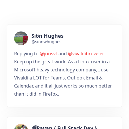
Siôn Hughes
@sionwhughes
Replying to
@jonsvt
and
@vivaldibrowser
Keep up the great work. As a Linux user in a
Microsoft heavy technology company, I use
Vivaldi a LOT for Teams, Outlook Email &
Calendar, and it all just works so much better
than it did in Firefox.
🌈Pavan { Full Stack Dev }