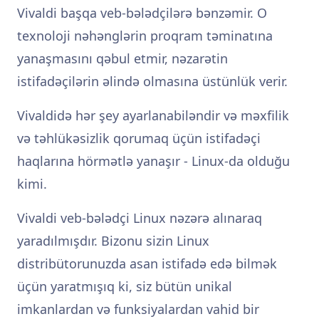
Vivaldi başqa veb-bələdçilərə bənzəmir. O
texnoloji nəhənglərin proqram təminatına
yanaşmasını qəbul etmir, nəzarətin
istifadəçilərin əlində olmasına üstünlük verir.
Vivaldidə hər şey ayarlanabiləndir və məxfilik
və təhlükəsizlik qorumaq üçün istifadəçi
haqlarına hörmətlə yanaşır - Linux-da olduğu
kimi.
Vivaldi veb-bələdçi Linux nəzərə alınaraq
yaradılmışdır. Bizonu sizin Linux
distribütorunuzda asan istifadə edə bilmək
üçün yaratmışıq ki, siz bütün unikal
imkanlardan və funksiyalardan vahid bir