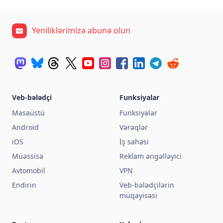
Yeniliklərimizə abunə olun
Veb-bələdçi
Funksiyalar
Masaüstü
Funksiyalar
Android
Vərəqlər
iOS
İş sahəsi
Müəssisə
Reklam əngəlləyici
Avtomobil
VPN
Endirin
Veb-bələdçilərin
müqayisəsi