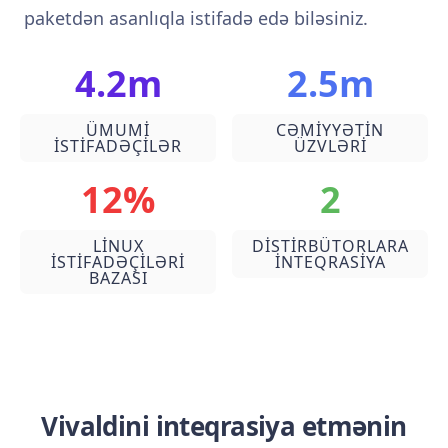
paketdən asanlıqla istifadə edə biləsiniz.
4.2m
2.5m
ÜMUMI
CƏMIYYƏTIN
ISTIFADƏÇILƏR
ÜZVLƏRI
12%
2
LINUX
DISTIRBÜTORLARA
ISTIFADƏÇILƏRI
INTEQRASIYA
BAZASI
Vivaldini inteqrasiya etmənin