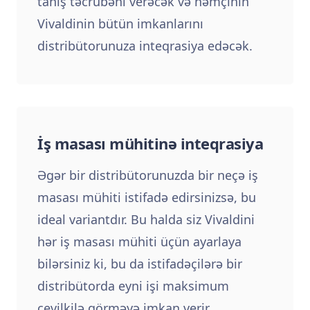
tanış təcrübəni verəcək və həmçinin
Vivaldinin bütün imkanlarını
distribütorunuza inteqrasiya edəcək.
İş masası mühitinə inteqrasiya
Əgər bir distribütorunuzda bir neçə iş
masası mühiti istifadə edirsinizsə, bu
ideal variantdır. Bu halda siz Vivaldini
hər iş masası mühiti üçün ayarlaya
bilərsiniz ki, bu da istifadəçilərə bir
distribütorda eyni işi maksimum
çevilkilə görməyə imkan verir.