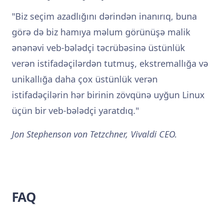
Biz seçim azadlığını dərindən inanırıq, buna
görə də biz hamıya məlum görünüşə malik
ənənəvi veb-bələdçi təcrübəsinə üstünlük
verən istifadəçilərdən tutmuş, ekstremallığa və
unikallığa daha çox üstünlük verən
istifadəçilərin hər birinin zövqünə uyğun Linux
üçün bir veb-bələdçi yaratdıq.
Jon Stephenson von Tetzchner, Vivaldi CEO.
FAQ