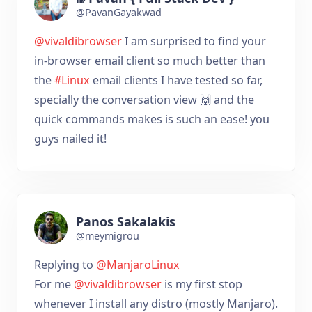
@PavanGayakwad
@vivaldibrowser
I am surprised to find your
in-browser email client so much better than
the
#Linux
email clients I have tested so far,
specially the conversation view 🙌 and the
quick commands makes is such an ease! you
guys nailed it!
Panos Sakalakis
@meymigrou
Replying to
@ManjaroLinux
For me
@vivaldibrowser
is my first stop
whenever I install any distro (mostly Manjaro).