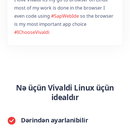
most of my work is done in the browser I
even code using
#SapWebIde
so the browser
is my most important app choice
#IChooseVivaldi
Nə üçün Vivaldi Linux üçün
idealdır
Dərindən ayarlanibilir