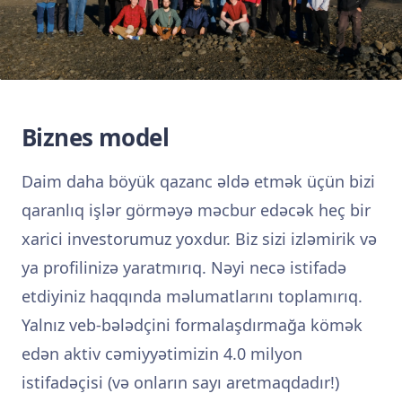
Biznes model
Daim daha böyük qazanc əldə etmək üçün bizi
qaranlıq işlər görməyə məcbur edəcək heç bir
xarici investorumuz yoxdur. Biz sizi izləmirik və
ya profilinizə yaratmırıq. Nəyi necə istifadə
etdiyiniz haqqında məlumatlarını toplamırıq.
Yalnız veb-bələdçini formalaşdırmağa kömək
edən aktiv cəmiyyətimizin 4.0 milyon
istifadəçisi (və onların sayı aretmaqdadır!)