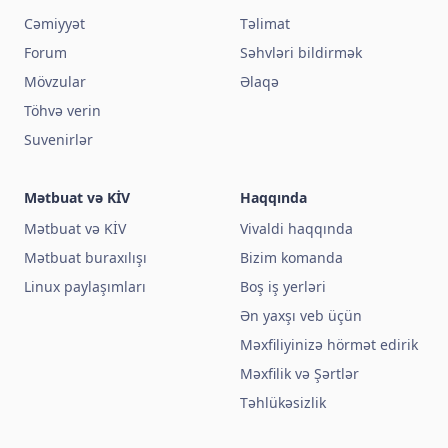
Cəmiyyət
Təlimat
Forum
Səhvləri bildirmək
Mövzular
Əlaqə
Töhvə verin
Suvenirlər
Mətbuat və KİV
Haqqında
Mətbuat və KİV
Vivaldi haqqında
Mətbuat buraxılışı
Bizim komanda
Linux paylaşımları
Boş iş yerləri
Ən yaxşı veb üçün
Məxfiliyinizə hörmət edirik
Məxfilik və Şərtlər
Təhlükəsizlik