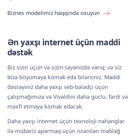
Biznes modelimiz haqqında oxuyun
Ən yaxşı internet üçün maddi
dəstək
Biz sizin üçün və sizin sayənizdə varıq; və siz
bizə böyüməyə kömək edə bilərsiniz. Maddi
dəstəyiniz daha yaxşı veb-bələdçi üçün
çalışmağımıza və Vivaldini daha güclü, fərdi və
məxfi etməyə kömək edəcək.
Daha yaxşı internet üçün texnoloji nəhənglər
ilə mübariz aparmaq üçün istənilən məbləğ