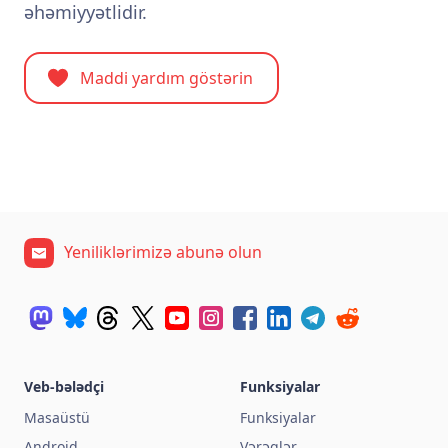
əhəmiyyətlidir.
Maddi yardım göstərin
Yeniliklərimizə abunə olun
Veb-bələdçi
Funksiyalar
Masaüstü
Funksiyalar
Android
Vərəqlər