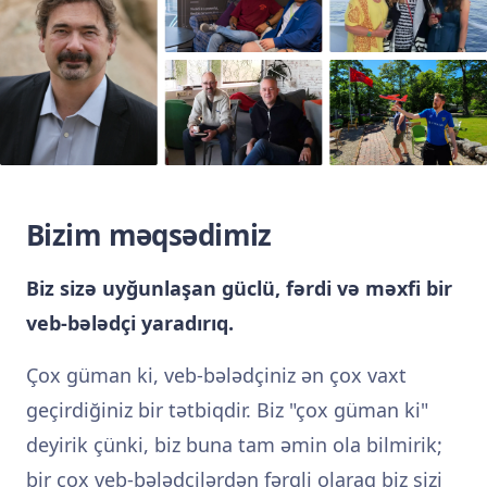
Bizim məqsədimiz
Biz sizə uyğunlaşan güclü, fərdi və məxfi bir
veb-bələdçi yaradırıq.
Çox güman ki, veb-bələdçiniz ən çox vaxt
geçirdiğiniz bir tətbiqdir. Biz "çox güman ki"
deyirik çünki, biz buna tam əmin ola bilmirik;
bir çox veb-bələdçilərdən fərqli olaraq biz sizi