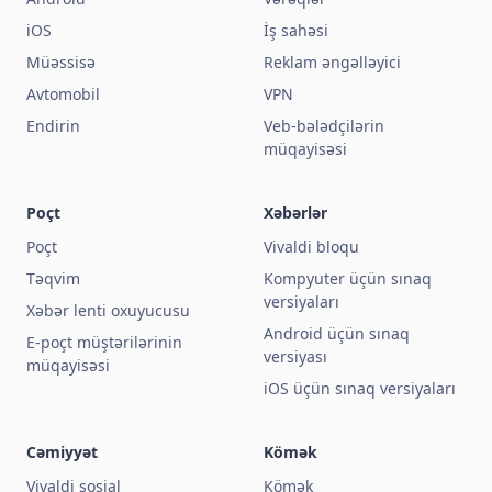
iOS
İş sahəsi
Müəssisə
Reklam əngəlləyici
Avtomobil
VPN
Endirin
Veb-bələdçilərin
müqayisəsi
Poçt
Xəbərlər
Poçt
Vivaldi bloqu
Təqvim
Kompyuter üçün sınaq
versiyaları
Xəbər lenti oxuyucusu
Android üçün sınaq
E-poçt müştərilərinin
versiyası
müqayisəsi
iOS üçün sınaq versiyaları
Cəmiyyət
Kömək
Vivaldi sosial
Kömək