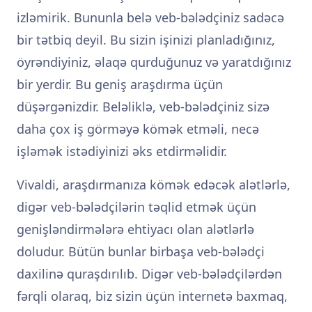
izləmirik. Bununla belə veb-bələdçiniz sadəcə
bir tətbiq deyil. Bu sizin işinizi planladığınız,
öyrəndiyiniz, əlaqə qurduğunuz və yaratdığınız
bir yerdir. Bu geniş araşdırma üçün
düşərgənizdir. Beləliklə, veb-bələdçiniz sizə
daha çox iş görməyə kömək etməli, necə
işləmək istədiyinizi əks etdirməlidir.
Vivaldi, araşdırmanıza kömək edəcək alətlərlə,
digər veb-bələdçilərin təqlid etmək üçün
genişləndirmələrə ehtiyacı olan alətlərlə
doludur. Bütün bunlar birbaşa veb-bələdçi
daxilinə quraşdırılıb. Digər veb-bələdçilərdən
fərqli olaraq, biz sizin üçün internetə baxmaq,