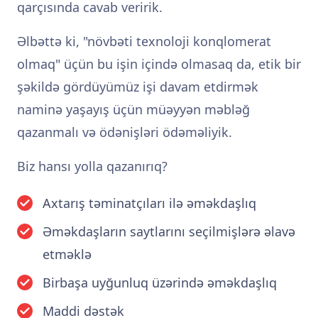
qarçısında cavab veririk.
Əlbəttə ki, "növbəti texnoloji konqlomerat
olmaq" üçün bu işin içində olmasaq da, etik bir
şəkildə gördüyümüz işi davam etdirmək
naminə yaşayış üçün müəyyən məbləğ
qazanmalı və ödənişləri ödəməliyik.
Biz hansı yolla qazanırıq?
Axtarış təminatçıları ilə əməkdaşlıq
Əməkdaşların saytlarını seçilmişlərə əlavə
etməklə
Birbaşa uyğunluq üzərində əməkdaşlıq
Maddi dəstək