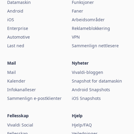
Datamaskin
Funksjoner
Android
Faner
iOS
Arbeidsområder
Enterprise
Reklameblokkering
Automotive
VPN
Last ned
Sammenlign nettlesere
Mail
Nyheter
Mail
Vivaldi-bloggen
Kalender
Snapshot for datamaskin
Infokanalleser
Android Snapshots
Sammenlign e-postklienter
iOS Snapshots
Fellesskap
Hjelp
Vivaldi Social
Hjelp/FAQ
Fellesskap
Veiledninger