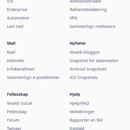
iOS
Arbeidsområder
Enterprise
Reklameblokkering
Automotive
VPN
Last ned
Sammenlign nettlesere
Mail
Nyheter
Mail
Vivaldi-bloggen
Kalender
Snapshot for datamaskin
Infokanalleser
Android Snapshots
Sammenlign e-postklienter
iOS Snapshots
Fellesskap
Hjelp
Vivaldi Social
Hjelp/FAQ
Fellesskap
Veiledninger
Forum
Rapporter en feil
Temaer
Kontakt