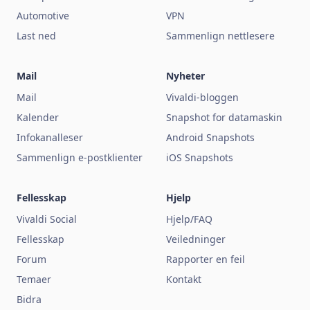
Automotive
VPN
Last ned
Sammenlign nettlesere
Mail
Nyheter
Mail
Vivaldi-bloggen
Kalender
Snapshot for datamaskin
Infokanalleser
Android Snapshots
Sammenlign e-postklienter
iOS Snapshots
Fellesskap
Hjelp
Vivaldi Social
Hjelp/FAQ
Fellesskap
Veiledninger
Forum
Rapporter en feil
Temaer
Kontakt
Bidra