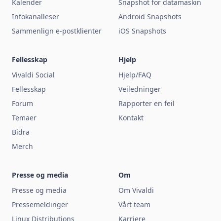
Kalender
Snapshot for datamaskin
Infokanalleser
Android Snapshots
Sammenlign e-postklienter
iOS Snapshots
Fellesskap
Hjelp
Vivaldi Social
Hjelp/FAQ
Fellesskap
Veiledninger
Forum
Rapporter en feil
Temaer
Kontakt
Bidra
Merch
Presse og media
Om
Presse og media
Om Vivaldi
Pressemeldinger
Vårt team
Linux Distributions
Karriere