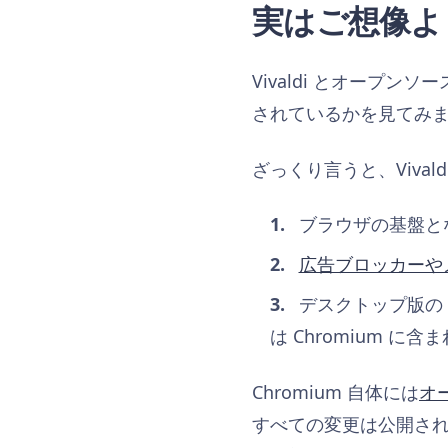
実はご想像よ
Vivaldi とオープン
されているかを見てみ
ざっくり言うと、Vival
ブラウザの基盤と
広告ブロッカーや
デスクトップ版の UI 
は Chromium に含
Chromium 自体には
オ
すべての変更は公開されて