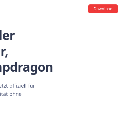
Download
der
r,
napdragon
t offiziell für
ität ohne