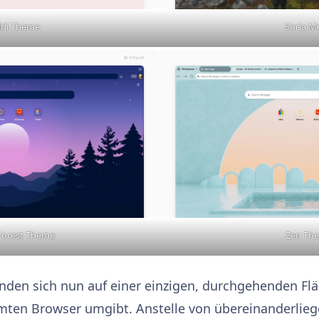
ldi Theme
Soria M
Forest Theme
Zen Th
inden sich nun auf einer einzigen, durchgehenden Flä
ten Browser umgibt. Anstelle von übereinanderlieg