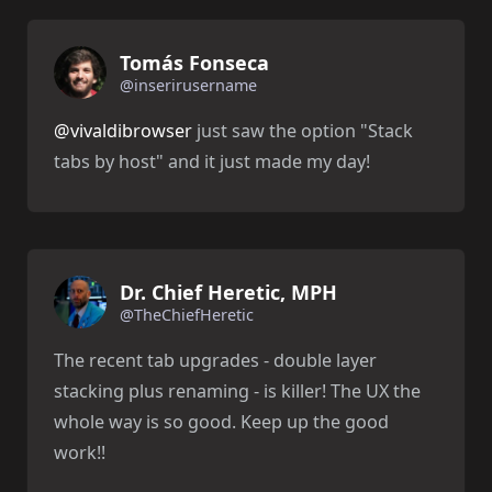
Tomás Fonseca
@inserirusername
@vivaldibrowser
just saw the option "Stack
tabs by host" and it just made my day!
Dr. Chief Heretic, MPH
@TheChiefHeretic
The recent tab upgrades - double layer
stacking plus renaming - is killer! The UX the
whole way is so good. Keep up the good
work!!