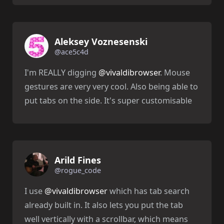
Aleksey Voznesenski
@ace5c4d
I'm REALLY digging
@vivaldibrowser
. Mouse
gestures are very very cool. Also being able to
put tabs on the side. It's super customisable
Arild Fines
@rogue_code
I use
@vivaldibrowser
which has tab search
already built in. It also lets you put the tab
well vertically with a scrollbar, which means