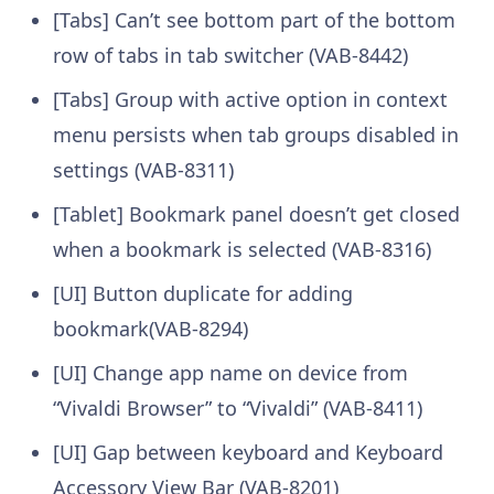
[Tabs] Can’t see bottom part of the bottom
row of tabs in tab switcher (VAB-8442)
[Tabs] Group with active option in context
menu persists when tab groups disabled in
settings (VAB-8311)
[Tablet] Bookmark panel doesn’t get closed
when a bookmark is selected (VAB-8316)
[UI] Button duplicate for adding
bookmark(VAB-8294)
[UI] Change app name on device from
“Vivaldi Browser” to “Vivaldi” (VAB-8411)
[UI] Gap between keyboard and Keyboard
Accessory View Bar (VAB-8201)