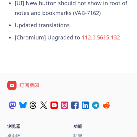
[UI] New button should not show in root of
notes and bookmarks (VAB-7162)
Updated translations
[Chromium] Upgraded to
112.0.5615.132
订阅新闻
浏览器
功能
桌面版
功能