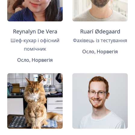
Reynalyn De Vera
Ruarí Ødegaard
Шеф-кухар і офісний
Фахівець із тестування
помічник
Осло, Норвегія
Осло, Норвегія