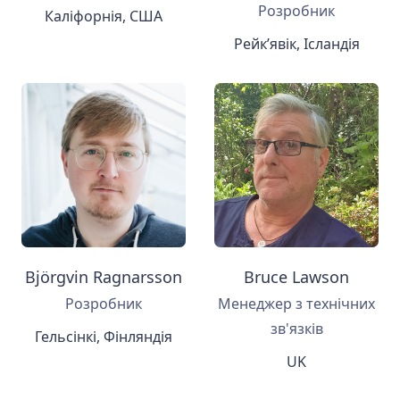
Розробник
Каліфорнія, США
Рейк’явік, Ісландія
Björgvin Ragnarsson
Bruce Lawson
Розробник
Менеджер з технічних
зв'язків
Гельсінкі, Фінляндія
UK