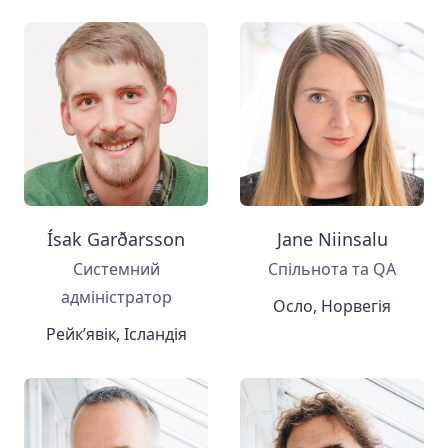
Ísak Garðarsson
Jane Niinsalu
Системний
Спільнота та QA
адміністратор
Осло, Норвегія
Рейк’явік, Ісландія