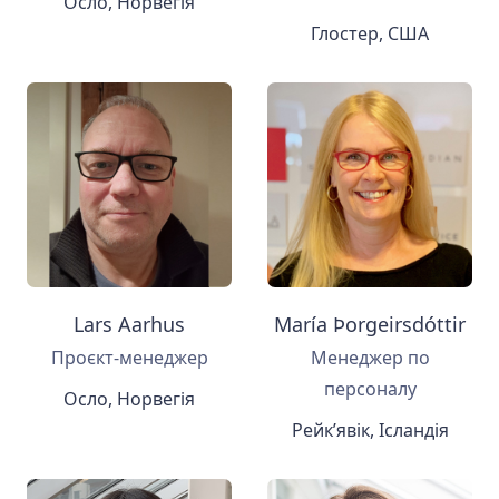
Осло, Норвегія
Глостер, США
Lars Aarhus
María Þorgeirsdóttir
Проєкт-менеджер
Менеджер по
персоналу
Осло, Норвегія
Рейк’явік, Ісландія