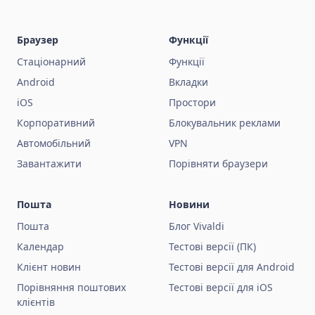
Браузер
Функції
Стаціонарний
Функції
Android
Вкладки
iOS
Простори
Корпоративний
Блокувальник реклами
Автомобільний
VPN
Завантажити
Порівняти браузери
Пошта
Новини
Пошта
Блог Vivaldi
Календар
Тестові версії (ПК)
Клієнт новин
Тестові версії для Android
Порівняння поштових
Тестові версії для iOS
клієнтів