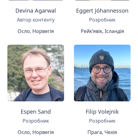
Devina Agarwal
Eggert Jóhannesson
Автор контенту
Розробник
Осло, Норвегія
Рейк’явік, Ісландія
Espen Sand
Filip Volejnik
Розробник
Розробник
Осло, Норвегія
Прага, Чехія