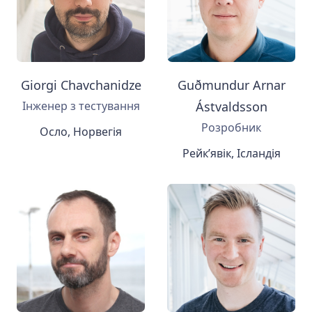
Giorgi Chavchanidze
Guðmundur Arnar
Інженер з тестування
Ástvaldsson
Розробник
Осло, Норвегія
Рейк’явік, Ісландія