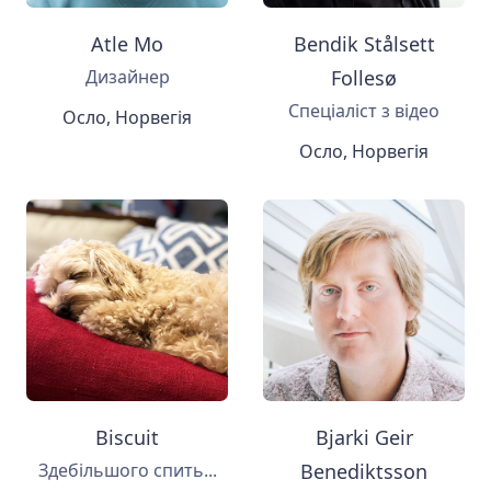
Atle Mo
Bendik Stålsett
Дизайнер
Follesø
Спеціаліст з відео
Осло, Норвегія
Осло, Норвегія
Biscuit
Bjarki Geir
Здебільшого спить...
Benediktsson