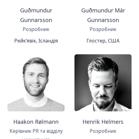
Guðmundur
Guðmundur Már
Gunnarsson
Gunnarsson
Розробник
Розробник
Рейк’явік, Ісландія
Глостер, США
Haakon Rølmann
Henrik Helmers
Керівник PR та відділу
Розробник