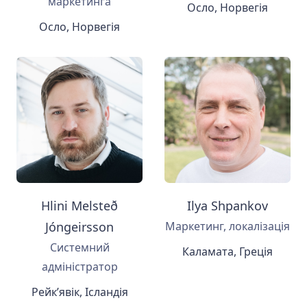
маркетинга
Осло, Норвегія
Осло, Норвегія
Hlini Melsteð
Ilya Shpankov
Jóngeirsson
Маркетинг, локалізація
Системний
Каламата, Греція
адміністратор
Рейк’явік, Ісландія