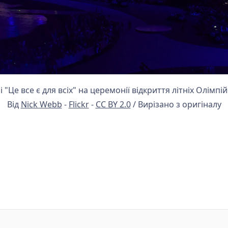
і "Це все є для всіх" на церемонії відкриття літніх Олімпій
Від
Nick Webb
-
Flickr
-
CC BY 2.0
/ Вирізано з оригіналу