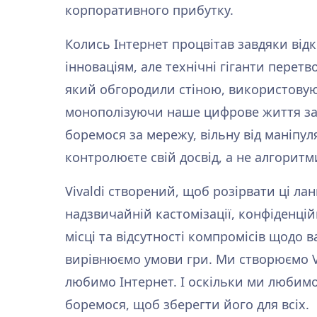
корпоративного прибутку.
Колись Інтернет процвітав завдяки відк
інноваціям, але технічні гіганти перетв
який обгородили стіною, використовую
монополізуючи наше цифрове життя за
боремося за мережу, вільну від маніпул
контролюєте свій досвід, а не алгоритм
Vivaldi створений, щоб розірвати ці ла
надзвичайній кастомізації, конфіденці
місці та відсутності компромісів щодо 
вирівнюємо умови гри. Ми створюємо Vi
любимо Інтернет. І оскільки ми любимо
боремося, щоб зберегти його для всіх.