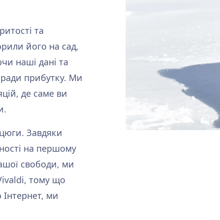
ритості та
орили його на сад,
чи наші дані та
ради прибутку. Ми
яцій, де саме ви
и.
нцюги. Завдяки
йності на першому
вашої свободи, ми
valdi, тому що
 Інтернет, ми