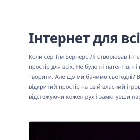
Інтернет для вс
Коли сер Тім Бернерс-Лі створював Інт
простір для всіх. Не було ні патентів, 
творити. Але що ми бачимо сьогодні? 
відкритий простір на свій власний ігр
відстежуючи кожен рух і замкнувши нас