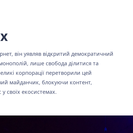
іх
ернет, він уявляв відкритий демократичний
ні монополій, лише свобода ділитися та
Великі корпорації перетворили цей
овий майданчик, блокуючи контент,
 у своїх екосистемах.