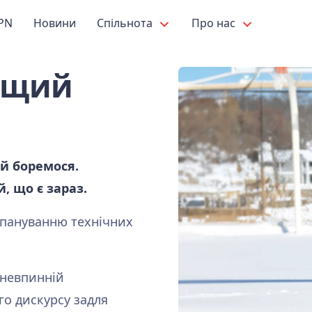
PN
Новини
Спільнота
Про нас
ращий
 й боремося.
, що є зараз.
 пануванню технічних
 невпинній
го дискурсу задля