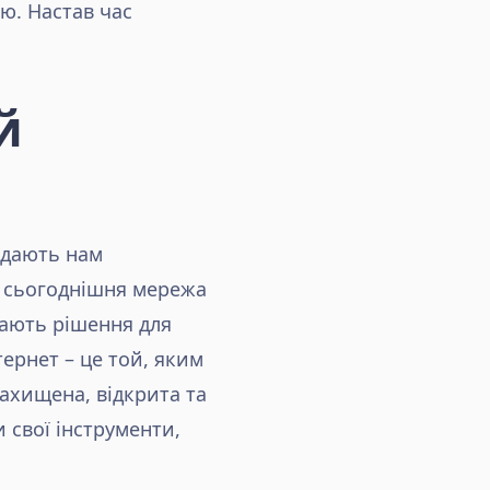
ю. Настав час
й
ї дають нам
е сьогоднішня мережа
мають рішення для
ернет – це той, яким
Захищена, відкрита та
 свої інструменти,