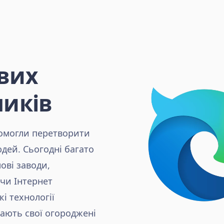
вих
ників
помогли перетворити
юдей. Сьогодні багато
ові заводи,
чи Інтернет
і технології
вають свої огороджені