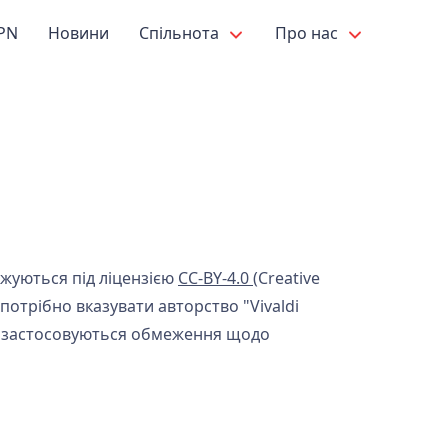
PN
Новини
Спільнота
Про нас
жуються під ліцензією
CC-BY-4.0
(Creative
потрібно вказувати авторство "Vivaldi
ож застосовуються обмеження щодо