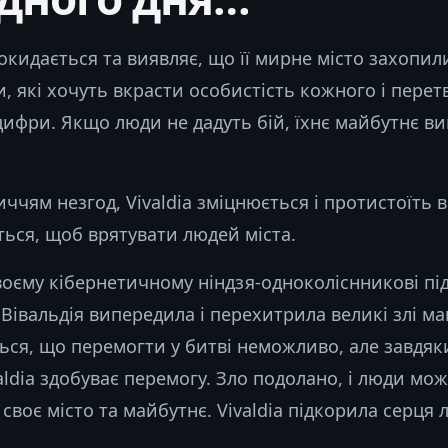
рокидається та виявляє, що її мирне місто захопил
, які хочуть вкрасти особистість кожного і пере
ифри. Якщо люди не дадуть бій, їхнє майбутнє ви
ччям незгод, Vivaldia зміцнюється і протистоїть в
ься, щоб врятувати людей міста.
воєму кібернетичному ніндзя-одноколіснникові пі
 Вівальдія випередила і перехитрила великі злі м
ться, що перемогти у битві неможливо, але завдяк
valdia здобуває перемогу. Зло подолано, і люди мо
своє місто та майбутнє. Vivaldia підкорила серця 