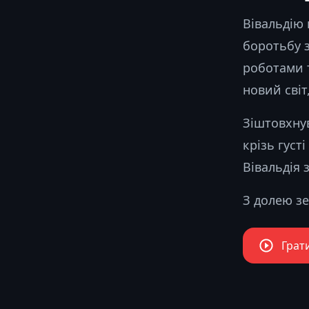
Вівальдію 
боротьбу з
роботами 
новий світ
Зіштовхну
крізь густ
Вівальдія 
З долею зе
Грати