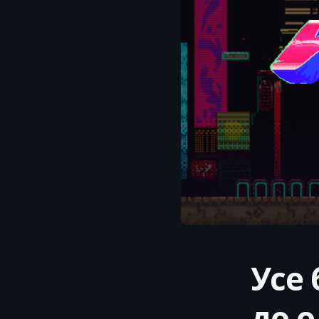
Усе 
до 