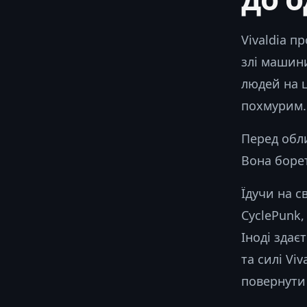
Vivaldia п
злі машини
людей на ц
похмурим.
Перед обли
Вона борет
Їдучи на с
CyclePunk,
Іноді здає
та силі Vi
повернути 