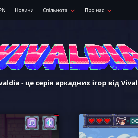
PN
Новини
Спільнота
Про нас
valdia - це серія аркадних ігор від Vival