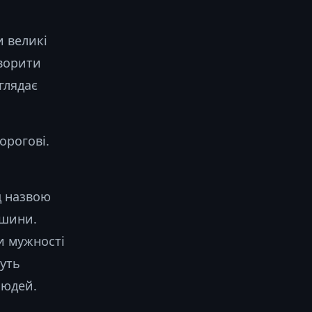
и великі
творити
глядає
орогові.
д назвою
ашини.
и мужності
жуть
людей.