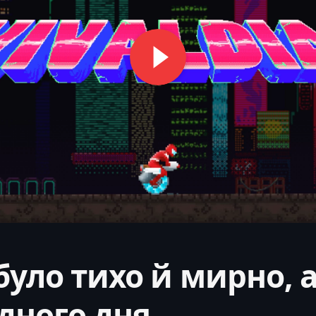
було тихо й мирно, 
одного дня…