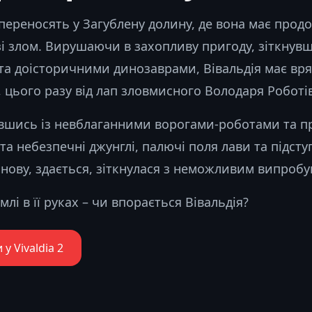
переносять у Загублену долину, де вона має прод
і злом. Вирушаючи в захопливу пригоду, зіткнув
та доісторичними динозаврами, Вівальдія має вр
, цього разу від лап зловмисного Володаря Роботів
вшись із невблаганними ворогами-роботами та п
і та небезпечні джунглі, палючі поля лави та підсту
знову, здається, зіткнулася з неможливим випроб
млі в її руках – чи впорається Вівальдія?
 у Vivaldia 2