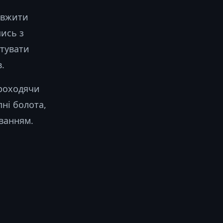
овжити
шись з
ятувати
.
роходячи
пні болота,
уванням.