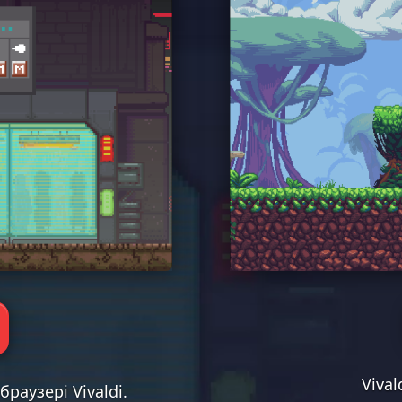
Viva
раузері Vivaldi.