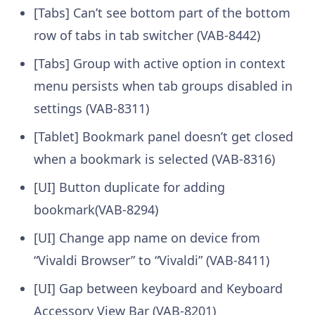
[Tabs] Can’t see bottom part of the bottom
row of tabs in tab switcher (VAB-8442)
[Tabs] Group with active option in context
menu persists when tab groups disabled in
settings (VAB-8311)
[Tablet] Bookmark panel doesn’t get closed
when a bookmark is selected (VAB-8316)
[UI] Button duplicate for adding
bookmark(VAB-8294)
[UI] Change app name on device from
“Vivaldi Browser” to “Vivaldi” (VAB-8411)
[UI] Gap between keyboard and Keyboard
Accessory View Bar (VAB-8201)