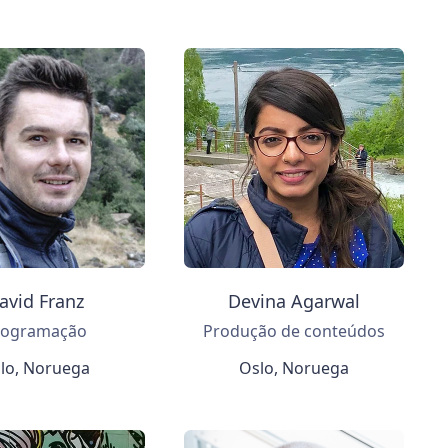
avid Franz
Devina Agarwal
rogramação
Produção de conteúdos
lo, Noruega
Oslo, Noruega