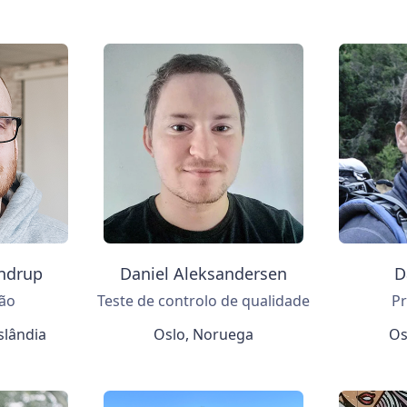
ndrup
Daniel Aleksandersen
D
ão
Teste de controlo de qualidade
P
slândia
Oslo, Noruega
Os