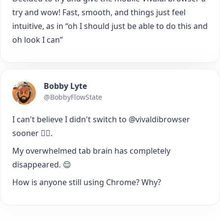
try and wow! Fast, smooth, and things just feel
intuitive, as in “oh I should just be able to do this and
oh look I can”
Bobby Lyte
@BobbyFlowState
I can't believe I didn't switch to @vivaldibrowser
sooner 🤦‍♂️.
My overwhelmed tab brain has completely
disappeared. 😌
How is anyone still using Chrome? Why?