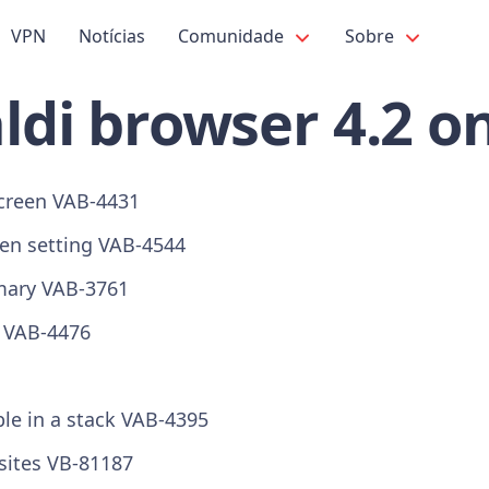
VPN
Notícias
Comunidade
Sobre
ldi browser 4.2 o
 screen VAB-4431
-en setting VAB-4544
mmary VAB-3761
s VAB-4476
le in a stack VAB-4395
bsites VB-81187