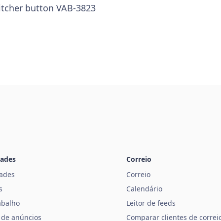
itcher button VAB-3823
dades
Correio
dades
Correio
s
Calendário
abalho
Leitor de feeds
 de anúncios
Comparar clientes de correio