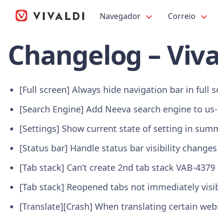
Navegador
Correio
Changelog – Viva
[Full screen] Always hide navigation bar in full
[Search Engine] Add Neeva search engine to us
[Settings] Show current state of setting in su
[Status bar] Handle status bar visibility change
[Tab stack] Can’t create 2nd tab stack VAB-4379
[Tab stack] Reopened tabs not immediately visib
[Translate][Crash] When translating certain we