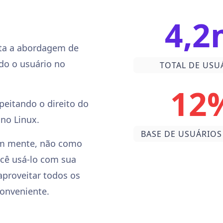
4,2
ita a abordagem de
do o usuário no
TOTAL DE USU
12
peitando o direito do
no Linux.
BASE DE USUÁRIOS
 em mente, não como
ocê usá-lo com sua
aproveitar todos os
conveniente.