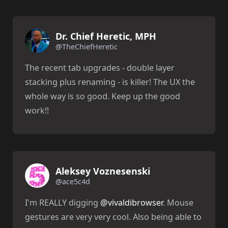
Dr. Chief Heretic, MPH
@TheChiefHeretic
The recent tab upgrades - double layer
stacking plus renaming - is killer! The UX the
whole way is so good. Keep up the good
work!!
Aleksey Voznesenski
@ace5c4d
I'm REALLY digging
@vivaldibrowser
. Mouse
gestures are very very cool. Also being able to