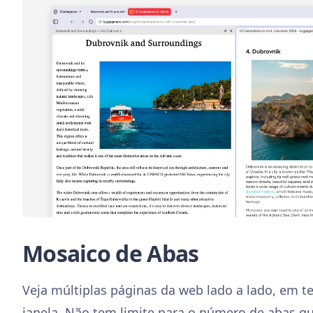
Mosaico de Abas
Veja múltiplas páginas da web lado a lado, em t
janela. Não tem limite para o número de abas qu