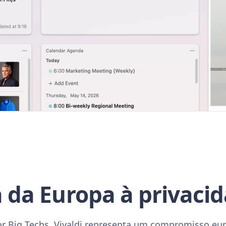
 da Europa à privaci
 Big Techs, Vivaldi representa um compromisso euro