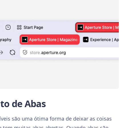
to de Abas
íveis são uma ótima forma de deixar as coisas
e tem muitas abas abertas. Quando abas são