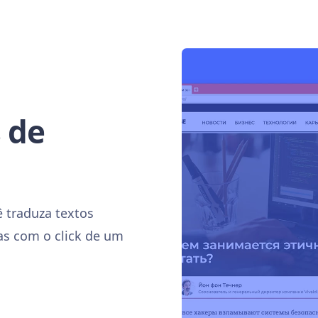
 de
ê traduza textos
as com o click de um