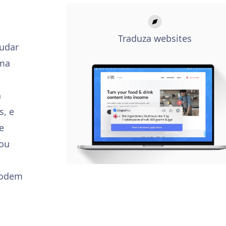
Traduza websites
judar
oma
a
s, e
e
 ou
podem