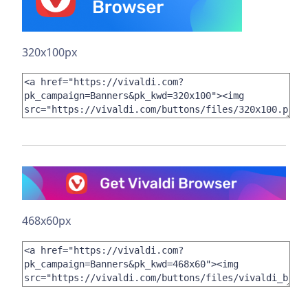
320x100px
468x60px