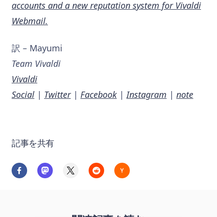
accounts and a new reputation system for Vivaldi
Webmail.
訳
–
Mayumi
Team Vivaldi
Vivaldi
Social
|
Twitter
|
Facebook
|
Instagram
|
note
記事を共有