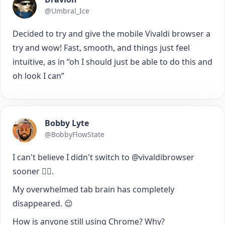
@Umbral_Ice
Decided to try and give the mobile Vivaldi browser a
try and wow! Fast, smooth, and things just feel
intuitive, as in “oh I should just be able to do this and
oh look I can”
Bobby Lyte
@BobbyFlowState
I can't believe I didn't switch to @vivaldibrowser
sooner 🤦‍♂️.
My overwhelmed tab brain has completely
disappeared. 😌
How is anyone still using Chrome? Why?