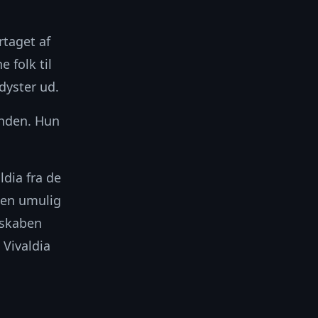
rtaget af
 folk til
dyster ud.
enden. Hun
ldia fra de
m en umulig
dskaben
Vivaldia