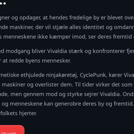
gner og opdager, at hendes fredelige by er blevet ove
nde maskiner, der vil stjæle alles identitet og omdanne
s menneskene ikke kæmper imod, ser deres fremtid 
d modgang bliver Vivaldia stærk og konfronterer fj
 at redde byens mennesker.
rnetiske ethjulede ninjakøretøj, CyclePunk, kører Viva
 maskiner og overlister dem. Til tider virker det so
nde, men gennem mod og styrke sejrer Vivaldia. On
, og menneskene kan generobre deres by og fremtid. 
folkets hjerter.