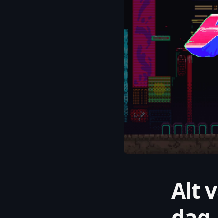
Alt v
dag