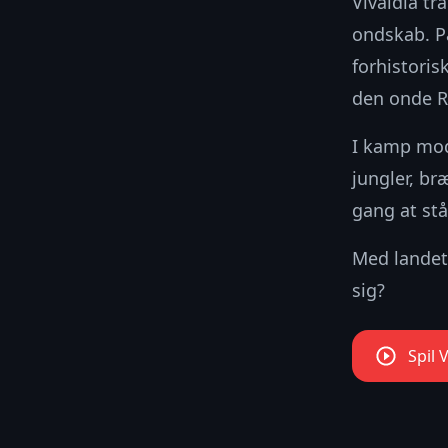
Vivaldia tr
ondskab. P
forhistoris
den onde R
I kamp mod
jungler, b
gang at stå
Med landet
sig?
Spil 