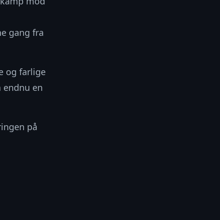
in kamp mod
ne gang fra
 og farlige
a endnu en
ringen på