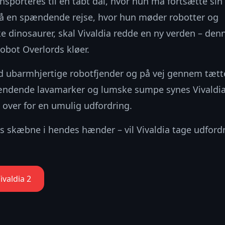
ansporteres til en tabt dal, hvor hun må fortsætte s
å en spændende rejse, hvor hun møder robotter og
ke dinosaurer, skal Vivaldia redde en ny verden – den
obot Overlords kløer.
 ubarmhjertige robotfjender og på vej gennem tætte
rændende lavamarker og lumske sumpe synes Vivaldi
 over for en umulig udfordring.
s skæbne i hendes hænder – vil Vivaldia tage udford
Vivaldia 2