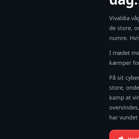
Vivaldia vå
de store, o
numre. Hvi
I mødet me
kæmper for
På sit cybe
store, onde
kamp at vi
overvindes
har vundet 