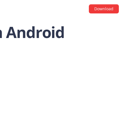
Download
n Android