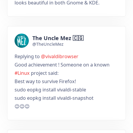
looks beautiful in both Gnome & KDE.
The Uncle Mez 🇨🇬
@TheUncleMez
Replying to
@vivaldibrowser
Good achievement ! Someone on a known
#Linux
project said:
Best way to survive Firefox!
sudo eopkg install vivaldi-stable
sudo eopkg install vivaldi-snapshot
😉😉😉