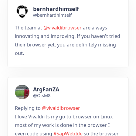
bernhardhimself
@bernhardhimself
The team at
@vivaldibrowser
are always
innovating and improving. If you haven't tried
their browser yet, you are definitely missing
out.
ArgFanZA
@OtsM8
Replying to
@vivaldibrowser
I love Vivaldi its my go to browser on Linux
most of my work is done in the browser I
even code using
#SapWebIde
so the browser