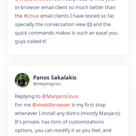
in-browser email client so much better than
the
#Linux
email clients I have tested so far,
specially the conversation view 🙌 and the
quick commands makes is such an ease! you
guys nailed it!
Panos Sakalakis
@meymigrou
Replying to
@ManjaroLinux
For me
@vivaldibrowser
is my first stop
whenever I install any distro (mostly Manjaro).
It's private, has tons of customizations
options, you can modify it as you feel, and