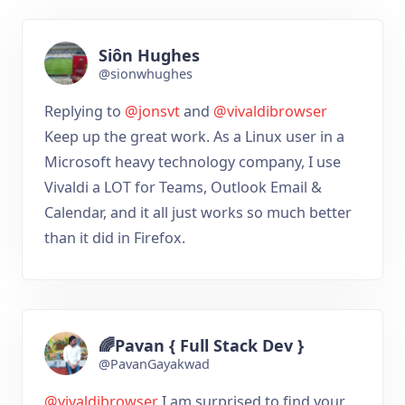
Siôn Hughes
@sionwhughes
Replying to
@jonsvt
and
@vivaldibrowser
Keep up the great work. As a Linux user in a
Microsoft heavy technology company, I use
Vivaldi a LOT for Teams, Outlook Email &
Calendar, and it all just works so much better
than it did in Firefox.
🌈Pavan { Full Stack Dev }
@PavanGayakwad
@vivaldibrowser
I am surprised to find your