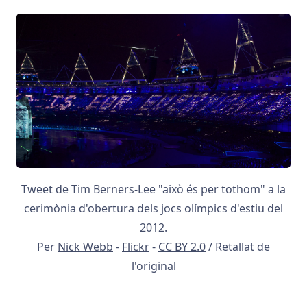
Tweet de Tim Berners-Lee "això és per tothom" a la
cerimònia d'obertura dels jocs olímpics d'estiu del
2012.
Per
Nick Webb
-
Flickr
-
CC BY 2.0
/ Retallat de
l'original