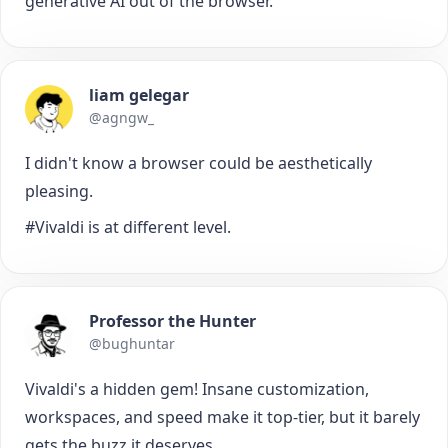
generative AI out of the browser.
liam gelegar
@agngw_
I didn't know a browser could be aesthetically
pleasing.
#Vivaldi is at different level.
Professor the Hunter
@bughuntar
Vivaldi's a hidden gem! Insane customization,
workspaces, and speed make it top-tier, but it barely
gets the buzz it deserves.