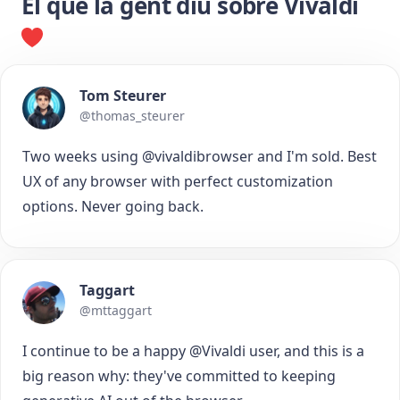
El que la gent diu sobre Vivaldi
Tom Steurer
@thomas_steurer
Two weeks using @vivaldibrowser and I'm sold. Best
UX of any browser with perfect customization
options. Never going back.
Taggart
@mttaggart
I continue to be a happy @Vivaldi user, and this is a
big reason why: they've committed to keeping