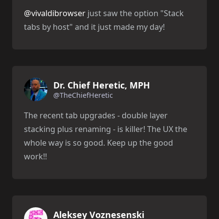
@vivaldibrowser
just saw the option "Stack
tabs by host" and it just made my day!
Dr. Chief Heretic, MPH
@TheChiefHeretic
The recent tab upgrades - double layer
stacking plus renaming - is killer! The UX the
whole way is so good. Keep up the good
work!!
Aleksey Voznesenski