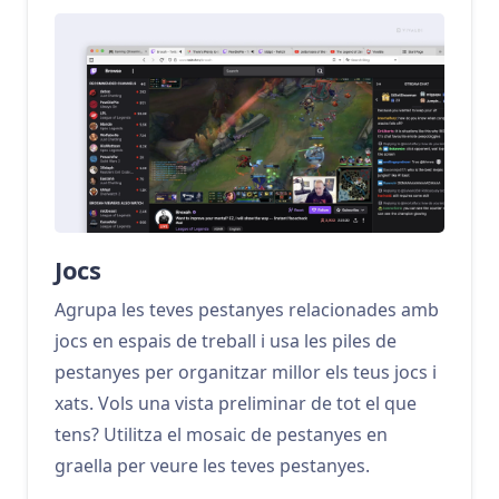
Jocs
Agrupa les teves pestanyes relacionades amb
jocs en espais de treball i usa les piles de
pestanyes per organitzar millor els teus jocs i
xats. Vols una vista preliminar de tot el que
tens? Utilitza el mosaic de pestanyes en
graella per veure les teves pestanyes.