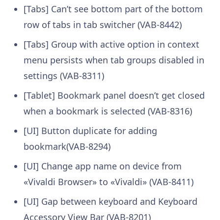
[Tabs] Can’t see bottom part of the bottom
row of tabs in tab switcher (VAB-8442)
[Tabs] Group with active option in context
menu persists when tab groups disabled in
settings (VAB-8311)
[Tablet] Bookmark panel doesn’t get closed
when a bookmark is selected (VAB-8316)
[UI] Button duplicate for adding
bookmark(VAB-8294)
[UI] Change app name on device from
«Vivaldi Browser» to «Vivaldi» (VAB-8411)
[UI] Gap between keyboard and Keyboard
Accessory View Bar (VAB-8201)