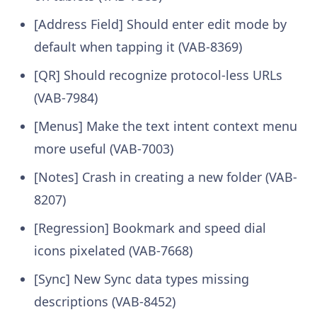
[Address Field] Should enter edit mode by
default when tapping it (VAB-8369)
[QR] Should recognize protocol-less URLs
(VAB-7984)
[Menus] Make the text intent context menu
more useful (VAB-7003)
[Notes] Crash in creating a new folder (VAB-
8207)
[Regression] Bookmark and speed dial
icons pixelated (VAB-7668)
[Sync] New Sync data types missing
descriptions (VAB-8452)