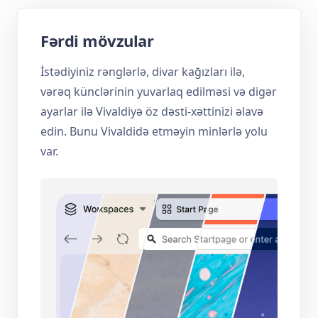
Fərdi mövzular
İstədiyiniz rənglərlə, divar kağızları ilə,
vərəq künclərinin yuvarlaq edilməsi və digər
ayarlar ilə Vivaldiyə öz dəsti-xəttinizi əlavə
edin. Bunu Vivaldidə etməyin minlərlə yolu
var.