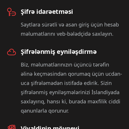
Şifrə idarəetməsi
Saytlara sürətli və asan giriş üçün hesab
məlumatlarını veb-bələdçidə saxlayın.
Şifrələnmiş eyniləşdirmə
Biz, məlumatlarınızın üçüncü tərəfin
əlinə keçməsindən qorumaq üçün ucdan-
uca şifrələmədən istifadə edirik. Sizin
şifrələnmiş eyniləşmələrinizi İslandiyada
saxlayırıq, hansı ki, burada məxfilik ciddi
qanunlarla qorunur.
Vivaldinin mövqeyi