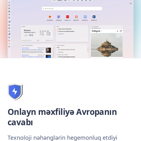
Onlayn məxfiliyə Avropanın
cavabı
Texnoloji nəhənglərin hegemonluq etdiyi