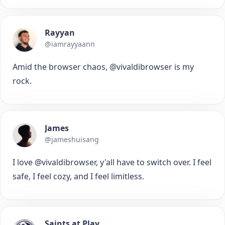
Rayyan
@iamrayyaann
Amid the browser chaos, @vivaldibrowser is my
rock.
James
@jameshuisang
I love @vivaldibrowser, y'all have to switch over. I feel
safe, I feel cozy, and I feel limitless.
Saints at Play