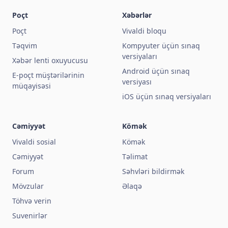
Poçt
Xəbərlər
Poçt
Vivaldi bloqu
Təqvim
Kompyuter üçün sınaq
versiyaları
Xəbər lenti oxuyucusu
Android üçün sınaq
E-poçt müştərilərinin
versiyası
müqayisəsi
iOS üçün sınaq versiyaları
Cəmiyyət
Kömək
Vivaldi sosial
Kömək
Cəmiyyət
Təlimat
Forum
Səhvləri bildirmək
Mövzular
Əlaqə
Töhvə verin
Suvenirlər