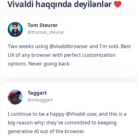
Vivaldi haqqında deyilənlər
Tom Steurer
@thomas_steurer
Two weeks using @vivaldibrowser and I'm sold. Best
UX of any browser with perfect customization
options. Never going back.
Taggart
@mttaggart
I continue to be a happy @Vivaldi user, and this is a
big reason why: they've committed to keeping
generative AI out of the browser.