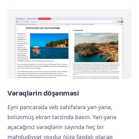
Vərəqlərin döşənməsi
Eyni pəncərədə veb səhifələrə yan-yana,
bölünmüş ekran tərzində baxın. Yan-yana
açacağınız vərəqlərin sayında heç bir
məhdudiyyət yoxdur (sizə faydalı olacaq