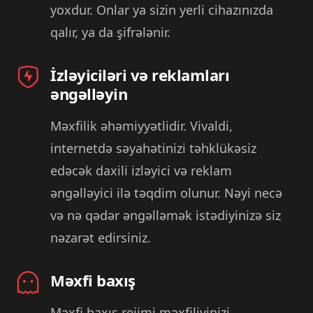
yoxdur. Onlar ya sizin yerli cihazınızda
qalır, ya da şifrələnir.
İzləyiciləri və reklamları
əngəlləyin
Məxfilik əhəmiyyətlidir. Vivaldi,
internetdə səyahətinizi təhklükəsiz
edəcək daxili izləyici və reklam
əngəlləyici ilə təqdim olunur. Nəyi necə
və nə qədər əngəlləmək istədiyinizə siz
nəzarət edirsiniz.
Məxfi baxış
Məxfi baxış rejimi məxfiliyinizi