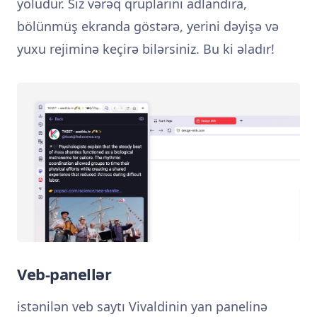
yoludur. Siz vərəq qruplarını adlandıra,
bölünmüş ekranda göstərə, yerini dəyişə və
yuxu rejiminə keçirə bilərsiniz. Bu ki əladır!
Veb-panellər
istənilən veb saytı Vivaldinin yan panelinə