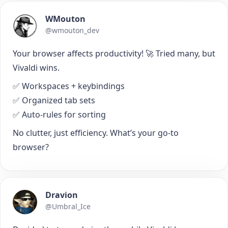
WMouton
@wmouton_dev
Your browser affects productivity! 🚀 Tried many, but
Vivaldi wins.
✅ Workspaces + keybindings
✅ Organized tab sets
✅ Auto-rules for sorting
No clutter, just efficiency. What’s your go-to
browser?
Dravion
@Umbral_Ice