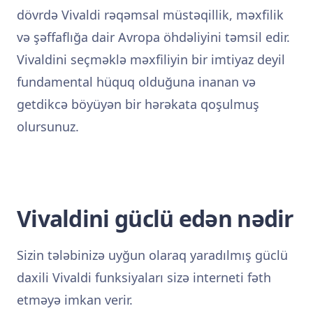
dövrdə Vivaldi rəqəmsal müstəqillik, məxfilik
və şəffaflığa dair Avropa öhdəliyini təmsil edir.
Vivaldini seçməklə məxfiliyin bir imtiyaz deyil
fundamental hüquq olduğuna inanan və
getdikcə böyüyən bir hərəkata qoşulmuş
olursunuz.
Vivaldini güclü edən nədir
Sizin tələbinizə uyğun olaraq yaradılmış güclü
daxili Vivaldi funksiyaları sizə interneti fəth
etməyə imkan verir.