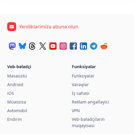
Yeniliklərimizə abunə olun
Veb-bələdçi
Funksiyalar
Masaüstü
Funksiyalar
Android
Vərəqlər
iOS
İş sahəsi
Müəssisə
Reklam əngəlləyici
Avtomobil
VPN
Endirin
Veb-bələdçilərin
müqayisəsi