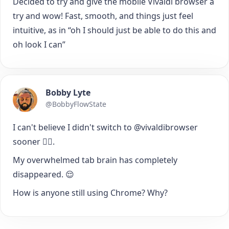
Decided to try and give the mobile Vivaldi browser a
try and wow! Fast, smooth, and things just feel
intuitive, as in “oh I should just be able to do this and
oh look I can”
Bobby Lyte
@BobbyFlowState
I can't believe I didn't switch to @vivaldibrowser
sooner 🤦‍♂️.
My overwhelmed tab brain has completely
disappeared. 😌
How is anyone still using Chrome? Why?