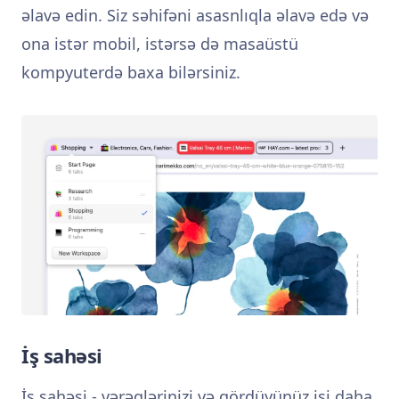
əlavə edin. Siz səhifəni asasnlıqla əlavə edə və
ona istər mobil, istərsə də masaüstü
kompyuterdə baxa bilərsiniz.
İş sahəsi
İş sahəsi - vərəqlərinizi və gördüyünüz işi daha