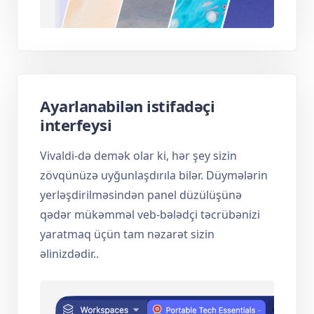
Ayarlanabilən istifadəçi
interfeysi
Vivaldi-də demək olar ki, hər şey sizin
zövqünüzə uyğunlaşdırıla bilər. Düymələrin
yerləşdirilməsindən panel düzülüşünə
qədər mükəmməl veb-bələdçi təcrübənizi
yaratmaq üçün tam nəzarət sizin
əlinizdədir..