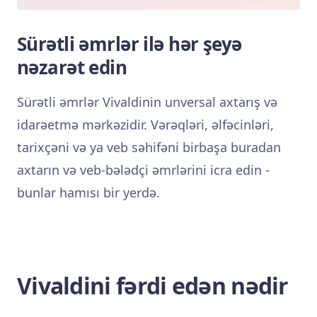
Sürətli əmrlər ilə hər şeyə
nəzarət edin
Sürətli əmrlər Vivaldinin unversal axtarış və
idarəetmə mərkəzidir. Vərəqləri, əlfəcinləri,
tarixçəni və ya veb səhifəni birbaşa buradan
axtarın və veb-bələdçi əmrlərini icra edin -
bunlar hamısı bir yerdə.
Vivaldini fərdi edən nədir