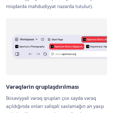
miqdarda məhdudiyyət nəzərdə tutulur).
Vərəqlərin qruplaşdırılması
İkisəviyyəli vərəq qrupları çox sayda vərəq
açıldığında onları səliqəli saxlamağın ən yaxşı