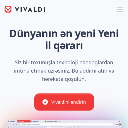
Dünyanın ən yeni Yeni
il qərarı
Siz bir toxunuşla texnoloji nəhənglərdən
imtina etmək üzrəsiniz. Bu addımı atın və
hərəkata qoşulun.
Vivaldini endirin