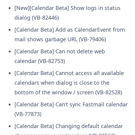
[New][Calendar Beta] Show logs in status
dialog (VB-82446)
[Calendar Beta] Add as CalendarEvent from
mail shows garbage URL (VB-79406)
[Calendar Beta] Can not delete web
calendar (VB-82753)
[Calendar Beta] Cannot access all available
calendars when dialog is close to the
bottom of the window / screen (VB-82528)
[Calendar Beta] Can’t sync Fastmail calendar
(VB-77873)
[Calendar Beta] Changing default calendar