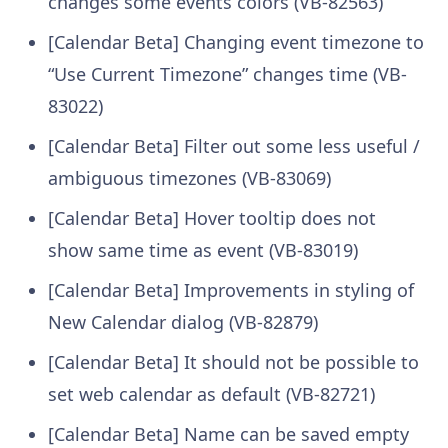
changes some events colors (VB-82563)
[Calendar Beta] Changing event timezone to
“Use Current Timezone” changes time (VB-
83022)
[Calendar Beta] Filter out some less useful /
ambiguous timezones (VB-83069)
[Calendar Beta] Hover tooltip does not
show same time as event (VB-83019)
[Calendar Beta] Improvements in styling of
New Calendar dialog (VB-82879)
[Calendar Beta] It should not be possible to
set web calendar as default (VB-82721)
[Calendar Beta] Name can be saved empty