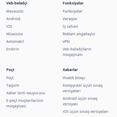
Veb-bələdçi
Funksiyalar
Masaüstü
Funksiyalar
Android
Vərəqlər
iOS
İş sahəsi
Müəssisə
Reklam əngəlləyici
Avtomobil
VPN
Endirin
Veb-bələdçilərin
müqayisəsi
Poçt
Xəbərlər
Poçt
Vivaldi bloqu
Təqvim
Kompyuter üçün sınaq
versiyaları
Xəbər lenti oxuyucusu
Android üçün sınaq
E-poçt müştərilərinin
versiyası
müqayisəsi
iOS üçün sınaq versiyaları