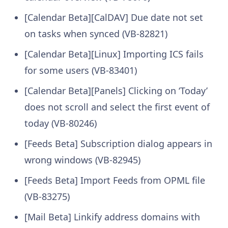
[Calendar Beta][CalDAV] Due date not set
on tasks when synced (VB-82821)
[Calendar Beta][Linux] Importing ICS fails
for some users (VB-83401)
[Calendar Beta][Panels] Clicking on ‘Today’
does not scroll and select the first event of
today (VB-80246)
[Feeds Beta] Subscription dialog appears in
wrong windows (VB-82945)
[Feeds Beta] Import Feeds from OPML file
(VB-83275)
[Mail Beta] Linkify address domains with