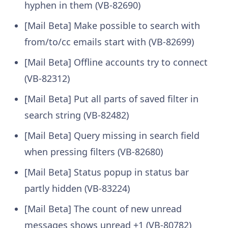
hyphen in them (VB-82690)
[Mail Beta] Make possible to search with
from/to/cc emails start with (VB-82699)
[Mail Beta] Offline accounts try to connect
(VB-82312)
[Mail Beta] Put all parts of saved filter in
search string (VB-82482)
[Mail Beta] Query missing in search field
when pressing filters (VB-82680)
[Mail Beta] Status popup in status bar
partly hidden (VB-83224)
[Mail Beta] The count of new unread
messages shows unread +1 (VB-80782)