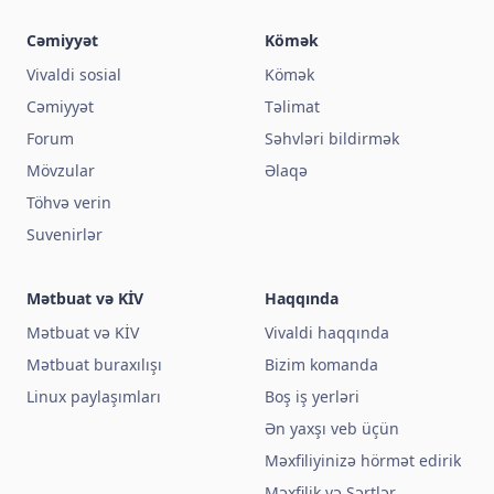
Cəmiyyət
Kömək
Vivaldi sosial
Kömək
Cəmiyyət
Təlimat
Forum
Səhvləri bildirmək
Mövzular
Əlaqə
Töhvə verin
Suvenirlər
Mətbuat və KİV
Haqqında
Mətbuat və KİV
Vivaldi haqqında
Mətbuat buraxılışı
Bizim komanda
Linux paylaşımları
Boş iş yerləri
Ən yaxşı veb üçün
Məxfiliyinizə hörmət edirik
Məxfilik və Şərtlər