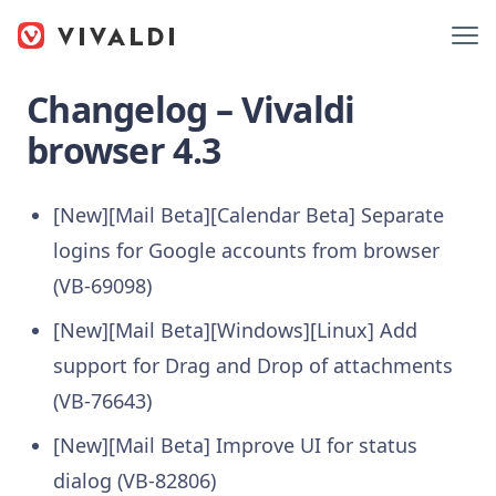
Changelog – Vivaldi
browser 4.3
[New][Mail Beta][Calendar Beta] Separate
logins for Google accounts from browser
(VB-69098)
[New][Mail Beta][Windows][Linux] Add
support for Drag and Drop of attachments
(VB-76643)
[New][Mail Beta] Improve UI for status
dialog (VB-82806)