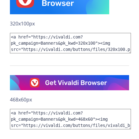
320x100px
468x60px