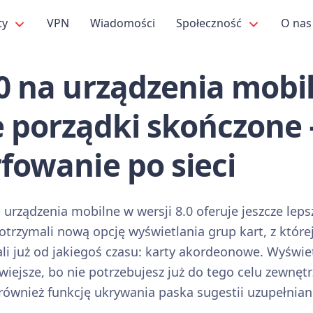
ty
VPN
Wiadomości
Społeczność
O na
.0 na urządzenia mobi
 porządki skończone 
rfowanie po sieci
 urządzenia mobilne w wersji 8.0 oferuje jeszcze lep
trzymali nową opcję wyświetlania grup kart, z które
i już od jakiegoś czasu: karty akordeonowe. Wyświe
twiejsze, bo nie potrzebujesz już do tego celu zewnętr
 również funkcję ukrywania paska sugestii uzupełniani