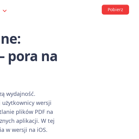
Pobierz
s
lne:
– pora na
szą wydajność.
j użytkownicy wersji
tlanie plików PDF na
znych aplikacji. W tej
a w wersji na iOS.