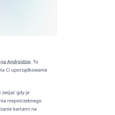
ż
na Androidzie
. To
iwia Ci uporządkowanie
 zwijać gdy je
enia niepotrzebnego
dzanie kartami na